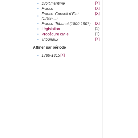
[X]
•
Droit maritime
[X]
•
France
[X]
France. Conseil d’Etat
•
(1799-....)
[X]
•
France. Tribunat (1800-1807)
(1)
•
Législation
(1)
•
Procédure civile
[X]
•
Tribunaux
Affiner par période
[X]
•
1789-1815