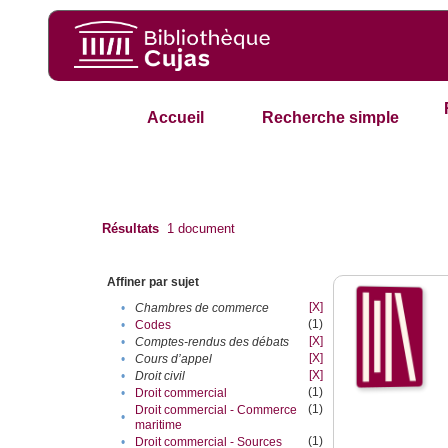
Accueil
Recherche simple
Résultats
1
document
Affiner par sujet
[X]
•
Chambres de commerce
(1)
•
Codes
[X]
•
Comptes-rendus des débats
[X]
•
Cours d’appel
[X]
•
Droit civil
(1)
•
Droit commercial
(1)
Droit commercial - Commerce
•
maritime
(1)
•
Droit commercial - Sources