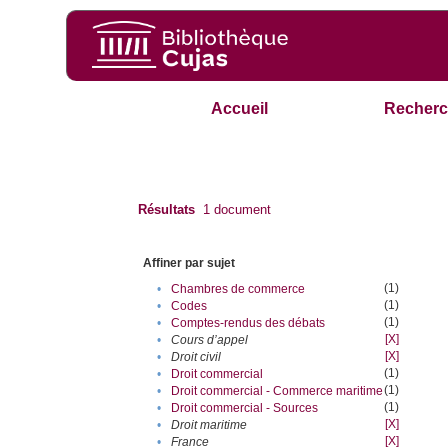
Accueil
Recherc
Résultats
1
document
Affiner par sujet
(1)
•
Chambres de commerce
(1)
•
Codes
(1)
•
Comptes-rendus des débats
[X]
•
Cours d’appel
[X]
•
Droit civil
(1)
•
Droit commercial
(1)
•
Droit commercial - Commerce maritime
(1)
•
Droit commercial - Sources
[X]
•
Droit maritime
[X]
•
France