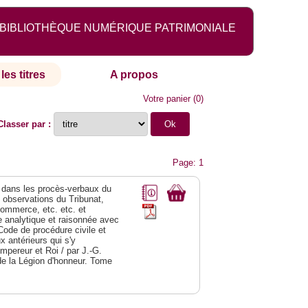
BIBLIOTHÈQUE NUMÉRIQUE PATRIMONIALE
les titres
A propos
Votre panier
(
0
)
Classer par :
Page: 1
dans les procès-verbaux du
s observations du Tribunat,
commerce, etc. etc. et
analytique et raisonnée avec
Code de procédure civile et
 antérieurs qui s'y
Empereur et Roi / par J.-G.
de la Légion d'honneur. Tome