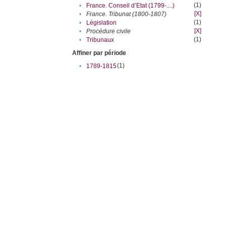
(1)
•
France. Conseil d’Etat (1799-....)
[X]
•
France. Tribunat (1800-1807)
(1)
•
Législation
[X]
•
Procédure civile
(1)
•
Tribunaux
Affiner par période
(1)
•
1789-1815