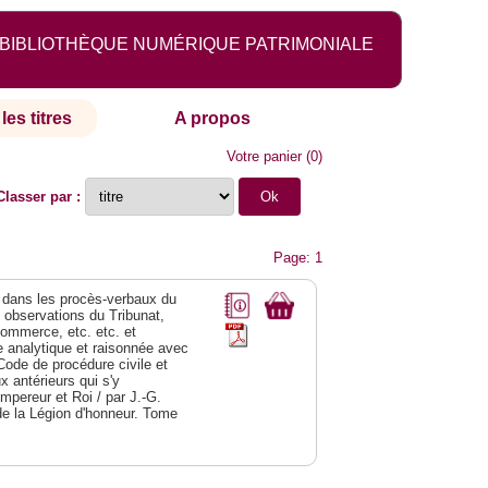
BIBLIOTHÈQUE NUMÉRIQUE PATRIMONIALE
les titres
A propos
Votre panier
(
0
)
Classer par :
Page: 1
dans les procès-verbaux du
s observations du Tribunat,
commerce, etc. etc. et
analytique et raisonnée avec
Code de procédure civile et
 antérieurs qui s'y
Empereur et Roi / par J.-G.
de la Légion d'honneur. Tome