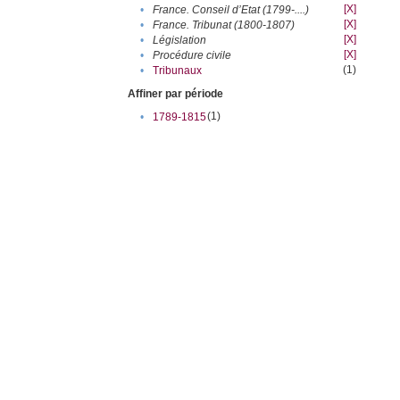
[X]
•
France. Conseil d’Etat (1799-....)
[X]
•
France. Tribunat (1800-1807)
[X]
•
Législation
[X]
•
Procédure civile
(1)
•
Tribunaux
Affiner par période
(1)
•
1789-1815