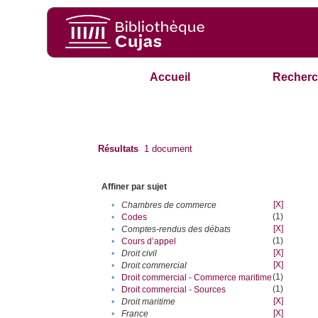
Accueil
Recherc
Résultats
1
document
Affiner par sujet
[X]
•
Chambres de commerce
(1)
•
Codes
[X]
•
Comptes-rendus des débats
(1)
•
Cours d’appel
[X]
•
Droit civil
[X]
•
Droit commercial
(1)
•
Droit commercial - Commerce maritime
(1)
•
Droit commercial - Sources
[X]
•
Droit maritime
[X]
•
France