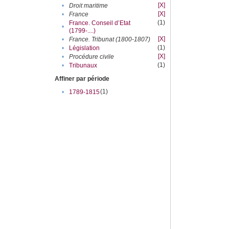
[X]
•
Droit maritime
[X]
•
France
(1)
France. Conseil d’Etat
•
(1799-....)
[X]
•
France. Tribunat (1800-1807)
(1)
•
Législation
[X]
•
Procédure civile
(1)
•
Tribunaux
Affiner par période
(1)
•
1789-1815