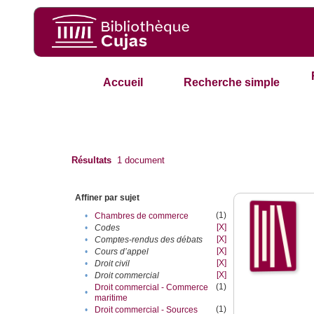
Accueil
Recherche simple
Résultats
1
document
Affiner par sujet
(1)
•
Chambres de commerce
[X]
•
Codes
[X]
•
Comptes-rendus des débats
[X]
•
Cours d’appel
[X]
•
Droit civil
[X]
•
Droit commercial
(1)
Droit commercial - Commerce
•
maritime
(1)
•
Droit commercial - Sources