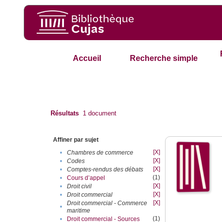
Accueil
Recherche simple
Résultats
1
document
Affiner par sujet
[X]
•
Chambres de commerce
[X]
•
Codes
[X]
•
Comptes-rendus des débats
(1)
•
Cours d’appel
[X]
•
Droit civil
[X]
•
Droit commercial
[X]
Droit commercial - Commerce
•
maritime
(1)
•
Droit commercial - Sources