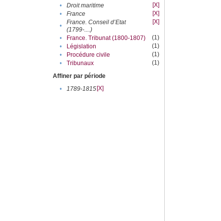
[X]
•
Droit maritime
[X]
•
France
[X]
France. Conseil d’Etat
•
(1799-....)
(1)
•
France. Tribunat (1800-1807)
(1)
•
Législation
(1)
•
Procédure civile
(1)
•
Tribunaux
Affiner par période
[X]
•
1789-1815