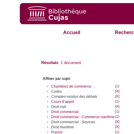
Accueil
Recherc
Résultats
1
document
Affiner par sujet
(1)
•
Chambres de commerce
[X]
•
Codes
[X]
•
Comptes-rendus des débats
(1)
•
Cours d’appel
[X]
•
Droit civil
(1)
•
Droit commercial
(1)
•
Droit commercial - Commerce maritime
[X]
•
Droit commercial - Sources
[X]
•
Droit maritime
(1)
•
France