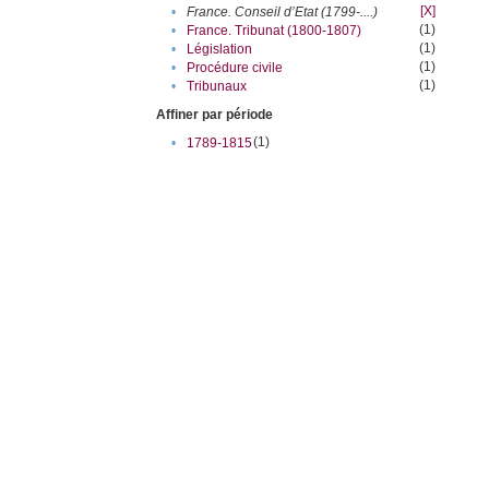
[X]
•
France. Conseil d’Etat (1799-....)
(1)
•
France. Tribunat (1800-1807)
(1)
•
Législation
(1)
•
Procédure civile
(1)
•
Tribunaux
Affiner par période
(1)
•
1789-1815