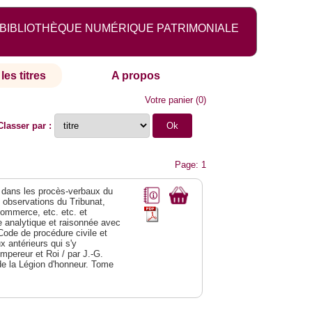
BIBLIOTHÈQUE NUMÉRIQUE PATRIMONIALE
les titres
A propos
Votre panier
(
0
)
Classer par :
Page: 1
dans les procès-verbaux du
s observations du Tribunat,
commerce, etc. etc. et
analytique et raisonnée avec
Code de procédure civile et
 antérieurs qui s'y
Empereur et Roi / par J.-G.
de la Légion d'honneur. Tome