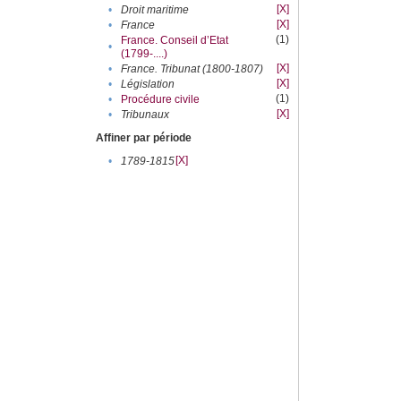
[X]
•
Droit maritime
[X]
•
France
(1)
France. Conseil d’Etat
•
(1799-....)
[X]
•
France. Tribunat (1800-1807)
[X]
•
Législation
(1)
•
Procédure civile
[X]
•
Tribunaux
Affiner par période
[X]
•
1789-1815