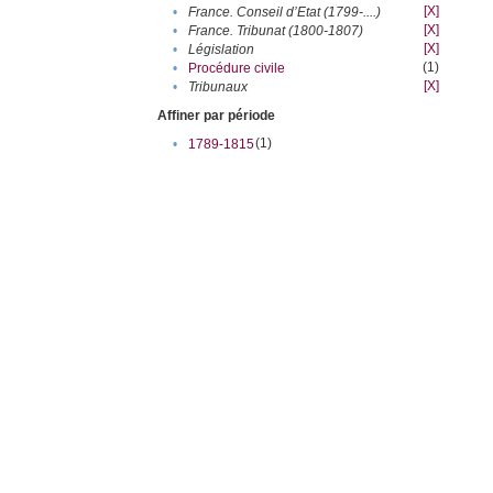
[X]
•
France. Conseil d’Etat (1799-....)
[X]
•
France. Tribunat (1800-1807)
[X]
•
Législation
(1)
•
Procédure civile
[X]
•
Tribunaux
Affiner par période
(1)
•
1789-1815