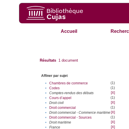
Accueil
Recherc
Résultats
1
document
Affiner par sujet
(1)
•
Chambres de commerce
(1)
•
Codes
[X]
•
Comptes-rendus des débats
(1)
•
Cours d’appel
[X]
•
Droit civil
(1)
•
Droit commercial
[X]
•
Droit commercial - Commerce maritime
(1)
•
Droit commercial - Sources
[X]
•
Droit maritime
[X]
•
France