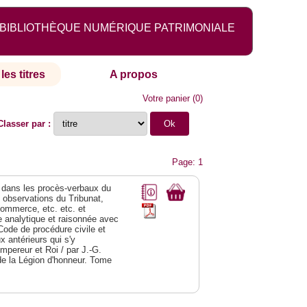
BIBLIOTHÈQUE NUMÉRIQUE PATRIMONIALE
les titres
A propos
Votre panier
(
0
)
Classer par :
Page: 1
dans les procès-verbaux du
s observations du Tribunat,
commerce, etc. etc. et
analytique et raisonnée avec
Code de procédure civile et
 antérieurs qui s'y
Empereur et Roi / par J.-G.
de la Légion d'honneur. Tome