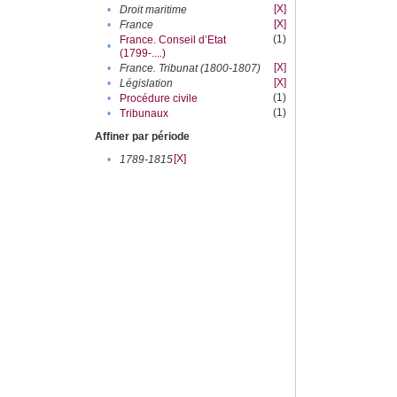
[X]
•
Droit maritime
[X]
•
France
(1)
France. Conseil d’Etat
•
(1799-....)
[X]
•
France. Tribunat (1800-1807)
[X]
•
Législation
(1)
•
Procédure civile
(1)
•
Tribunaux
Affiner par période
[X]
•
1789-1815