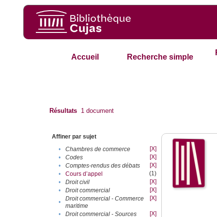
Accueil
Recherche simple
Résultats
1
document
Affiner par sujet
[X]
•
Chambres de commerce
[X]
•
Codes
[X]
•
Comptes-rendus des débats
(1)
•
Cours d’appel
[X]
•
Droit civil
[X]
•
Droit commercial
[X]
Droit commercial - Commerce
•
maritime
[X]
•
Droit commercial - Sources