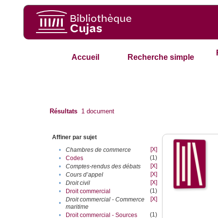
Accueil
Recherche simple
Résultats
1
document
Affiner par sujet
[X]
•
Chambres de commerce
(1)
•
Codes
[X]
•
Comptes-rendus des débats
[X]
•
Cours d’appel
[X]
•
Droit civil
(1)
•
Droit commercial
[X]
Droit commercial - Commerce
•
maritime
(1)
•
Droit commercial - Sources