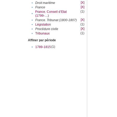
[X]
•
Droit maritime
[X]
•
France
(1)
France. Conseil d’Etat
•
(1799-....)
[X]
•
France. Tribunat (1800-1807)
(1)
•
Législation
[X]
•
Procédure civile
(1)
•
Tribunaux
Affiner par période
(1)
•
1789-1815