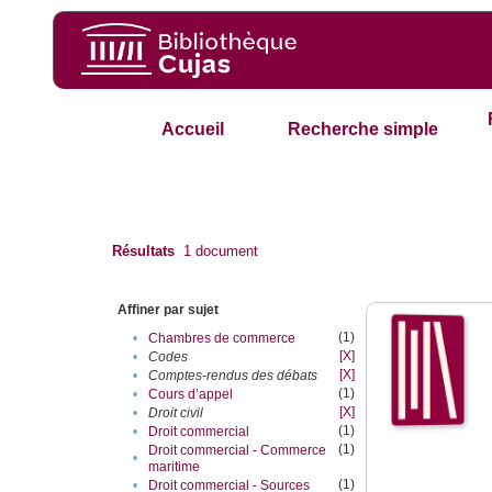
Accueil
Recherche simple
Résultats
1
document
Affiner par sujet
(1)
•
Chambres de commerce
[X]
•
Codes
[X]
•
Comptes-rendus des débats
(1)
•
Cours d’appel
[X]
•
Droit civil
(1)
•
Droit commercial
(1)
Droit commercial - Commerce
•
maritime
(1)
•
Droit commercial - Sources