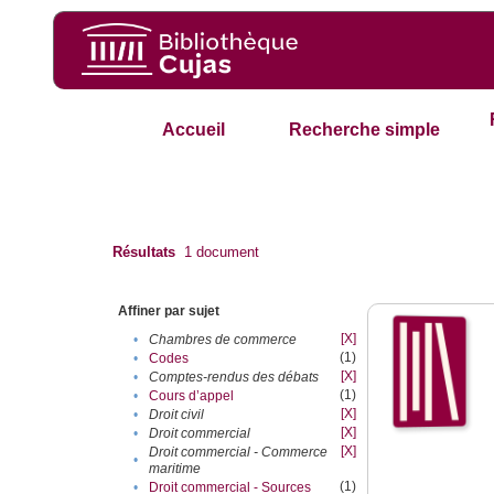
Accueil
Recherche simple
Résultats
1
document
Affiner par sujet
[X]
•
Chambres de commerce
(1)
•
Codes
[X]
•
Comptes-rendus des débats
(1)
•
Cours d’appel
[X]
•
Droit civil
[X]
•
Droit commercial
[X]
Droit commercial - Commerce
•
maritime
(1)
•
Droit commercial - Sources