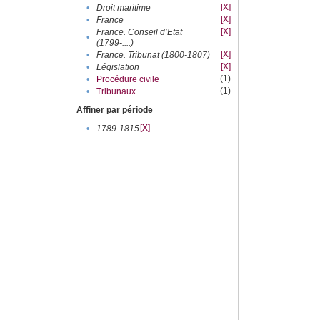
[X]
•
Droit maritime
[X]
•
France
[X]
France. Conseil d’Etat
•
(1799-....)
[X]
•
France. Tribunat (1800-1807)
[X]
•
Législation
(1)
•
Procédure civile
(1)
•
Tribunaux
Affiner par période
[X]
•
1789-1815