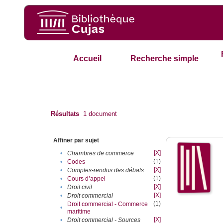
Accueil
Recherche simple
Résultats
1
document
Affiner par sujet
[X]
•
Chambres de commerce
(1)
•
Codes
[X]
•
Comptes-rendus des débats
(1)
•
Cours d’appel
[X]
•
Droit civil
[X]
•
Droit commercial
(1)
Droit commercial - Commerce
•
maritime
[X]
•
Droit commercial - Sources