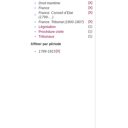
[X]
•
Droit maritime
[X]
•
France
[X]
France. Conseil d’Etat
•
(1799-....)
[X]
•
France. Tribunat (1800-1807)
(1)
•
Législation
(1)
•
Procédure civile
(1)
•
Tribunaux
Affiner par période
[X]
•
1789-1815