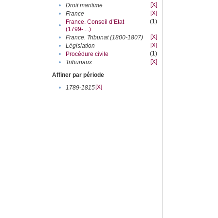
[X]
•
Droit maritime
[X]
•
France
(1)
France. Conseil d’Etat
•
(1799-....)
[X]
•
France. Tribunat (1800-1807)
[X]
•
Législation
(1)
•
Procédure civile
[X]
•
Tribunaux
Affiner par période
[X]
•
1789-1815