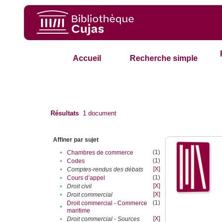
Accueil
Recherche simple
Résultats
1
document
Affiner par sujet
(1)
•
Chambres de commerce
(1)
•
Codes
[X]
•
Comptes-rendus des débats
(1)
•
Cours d’appel
[X]
•
Droit civil
[X]
•
Droit commercial
(1)
Droit commercial - Commerce
•
maritime
[X]
•
Droit commercial - Sources