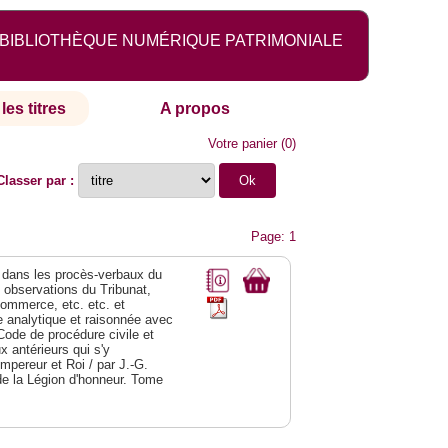
BIBLIOTHÈQUE NUMÉRIQUE PATRIMONIALE
les titres
A propos
Votre panier
(
0
)
Classer par :
Page: 1
dans les procès-verbaux du
s observations du Tribunat,
commerce, etc. etc. et
analytique et raisonnée avec
Code de procédure civile et
 antérieurs qui s'y
Empereur et Roi / par J.-G.
de la Légion d'honneur. Tome