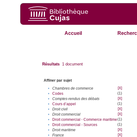
Accueil
Recherc
Résultats
1
document
Affiner par sujet
[X]
•
Chambres de commerce
(1)
•
Codes
[X]
•
Comptes-rendus des débats
(1)
•
Cours d’appel
[X]
•
Droit civil
[X]
•
Droit commercial
(1)
•
Droit commercial - Commerce maritime
(1)
•
Droit commercial - Sources
[X]
•
Droit maritime
[X]
•
France