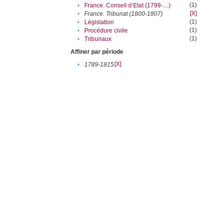
(1)
•
France. Conseil d’Etat (1799-....)
[X]
•
France. Tribunat (1800-1807)
(1)
•
Législation
(1)
•
Procédure civile
(1)
•
Tribunaux
Affiner par période
[X]
•
1789-1815