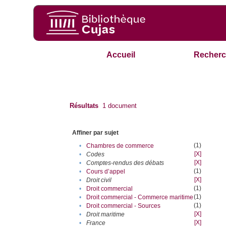
Accueil
Recherc
Résultats
1
document
Affiner par sujet
(1)
•
Chambres de commerce
[X]
•
Codes
[X]
•
Comptes-rendus des débats
(1)
•
Cours d’appel
[X]
•
Droit civil
(1)
•
Droit commercial
(1)
•
Droit commercial - Commerce maritime
(1)
•
Droit commercial - Sources
[X]
•
Droit maritime
[X]
•
France