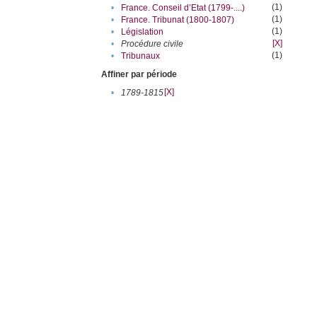
(1)
•
France. Conseil d’Etat (1799-....)
(1)
•
France. Tribunat (1800-1807)
(1)
•
Législation
[X]
•
Procédure civile
(1)
•
Tribunaux
Affiner par période
[X]
•
1789-1815