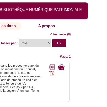
BIBLIOTHÈQUE NUMÉRIQUE PATRIMONIALE
les titres
A propos
Votre panier
(
0
)
Classer par :
Page: 1
dans les procès-verbaux du
s observations du Tribunat,
commerce, etc. etc. et
analytique et raisonnée avec
Code de procédure civile et
 antérieurs qui s'y
Empereur et Roi / par J.-G.
de la Légion d'honneur. Tome