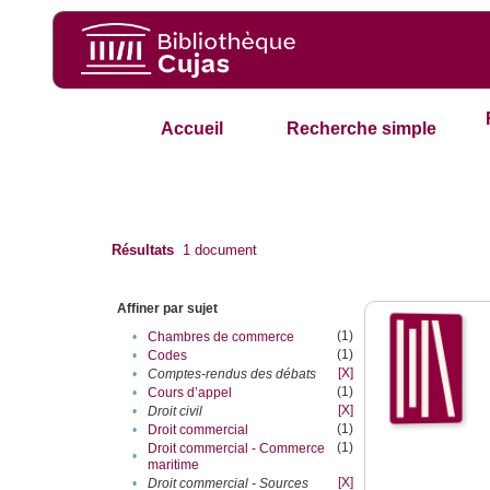
Accueil
Recherche simple
Résultats
1
document
Affiner par sujet
(1)
•
Chambres de commerce
(1)
•
Codes
[X]
•
Comptes-rendus des débats
(1)
•
Cours d’appel
[X]
•
Droit civil
(1)
•
Droit commercial
(1)
Droit commercial - Commerce
•
maritime
[X]
•
Droit commercial - Sources