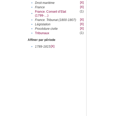
[X]
•
Droit maritime
[X]
•
France
(1)
France. Conseil d’Etat
•
(1799-....)
[X]
•
France. Tribunat (1800-1807)
[X]
•
Législation
[X]
•
Procédure civile
(1)
•
Tribunaux
Affiner par période
[X]
•
1789-1815