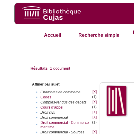
Accueil
Recherche simple
Résultats
1
document
Affiner par sujet
[X]
•
Chambres de commerce
(1)
•
Codes
[X]
•
Comptes-rendus des débats
(1)
•
Cours d’appel
[X]
•
Droit civil
[X]
•
Droit commercial
(1)
Droit commercial - Commerce
•
maritime
[X]
•
Droit commercial - Sources