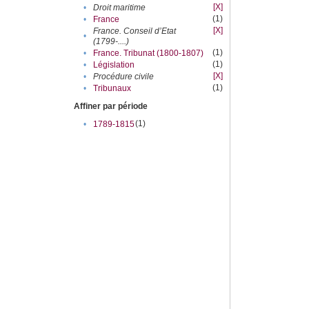
[X]
•
Droit maritime
(1)
•
France
[X]
France. Conseil d’Etat
•
(1799-....)
(1)
•
France. Tribunat (1800-1807)
(1)
•
Législation
[X]
•
Procédure civile
(1)
•
Tribunaux
Affiner par période
(1)
•
1789-1815