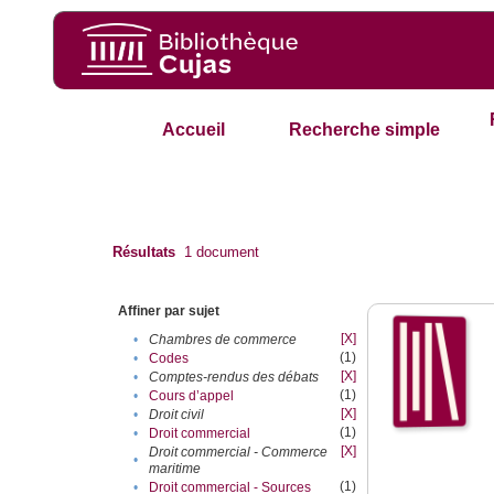
Accueil
Recherche simple
Résultats
1
document
Affiner par sujet
[X]
•
Chambres de commerce
(1)
•
Codes
[X]
•
Comptes-rendus des débats
(1)
•
Cours d’appel
[X]
•
Droit civil
(1)
•
Droit commercial
[X]
Droit commercial - Commerce
•
maritime
(1)
•
Droit commercial - Sources