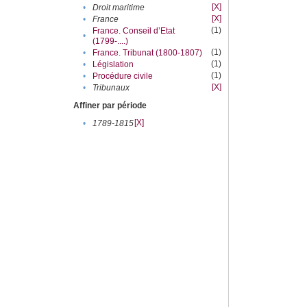
[X]
•
Droit maritime
[X]
•
France
(1)
France. Conseil d’Etat
•
(1799-....)
(1)
•
France. Tribunat (1800-1807)
(1)
•
Législation
(1)
•
Procédure civile
[X]
•
Tribunaux
Affiner par période
[X]
•
1789-1815