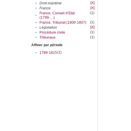
[X]
•
Droit maritime
[X]
•
France
(1)
France. Conseil d’Etat
•
(1799-....)
(1)
•
France. Tribunat (1800-1807)
[X]
•
Législation
(1)
•
Procédure civile
(1)
•
Tribunaux
Affiner par période
(1)
•
1789-1815