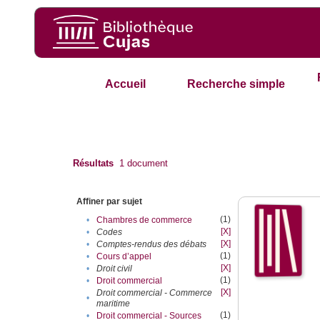
Accueil
Recherche simple
Résultats
1
document
Affiner par sujet
(1)
•
Chambres de commerce
[X]
•
Codes
[X]
•
Comptes-rendus des débats
(1)
•
Cours d’appel
[X]
•
Droit civil
(1)
•
Droit commercial
[X]
Droit commercial - Commerce
•
maritime
(1)
•
Droit commercial - Sources