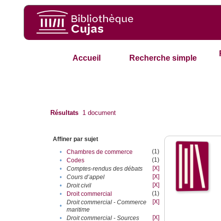
Accueil
Recherche simple
Résultats
1
document
Affiner par sujet
(1)
•
Chambres de commerce
(1)
•
Codes
[X]
•
Comptes-rendus des débats
[X]
•
Cours d’appel
[X]
•
Droit civil
(1)
•
Droit commercial
[X]
Droit commercial - Commerce
•
maritime
[X]
•
Droit commercial - Sources