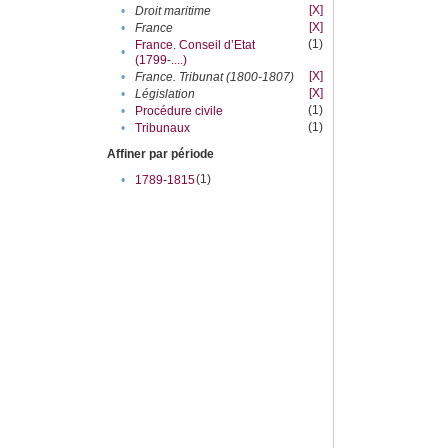
[X]
•
Droit maritime
[X]
•
France
(1)
France. Conseil d’Etat
•
(1799-....)
[X]
•
France. Tribunat (1800-1807)
[X]
•
Législation
(1)
•
Procédure civile
(1)
•
Tribunaux
Affiner par période
(1)
•
1789-1815