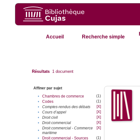
Accueil
Recherche simple
Résultats
1
document
Affiner par sujet
(1)
•
Chambres de commerce
(1)
•
Codes
[X]
•
Comptes-rendus des débats
[X]
•
Cours d’appel
[X]
•
Droit civil
[X]
•
Droit commercial
[X]
Droit commercial - Commerce
•
maritime
(1)
•
Droit commercial - Sources