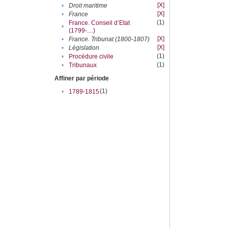
[X]
•
Droit maritime
[X]
•
France
(1)
France. Conseil d’Etat
•
(1799-....)
[X]
•
France. Tribunat (1800-1807)
[X]
•
Législation
(1)
•
Procédure civile
(1)
•
Tribunaux
Affiner par période
(1)
•
1789-1815