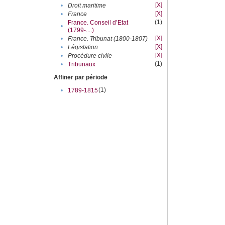
[X]
•
Droit maritime
[X]
•
France
(1)
France. Conseil d’Etat
•
(1799-....)
[X]
•
France. Tribunat (1800-1807)
[X]
•
Législation
[X]
•
Procédure civile
(1)
•
Tribunaux
Affiner par période
(1)
•
1789-1815