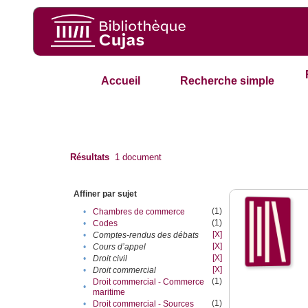
Accueil
Recherche simple
Résultats
1
document
Affiner par sujet
(1)
•
Chambres de commerce
(1)
•
Codes
[X]
•
Comptes-rendus des débats
[X]
•
Cours d’appel
[X]
•
Droit civil
[X]
•
Droit commercial
(1)
Droit commercial - Commerce
•
maritime
(1)
•
Droit commercial - Sources