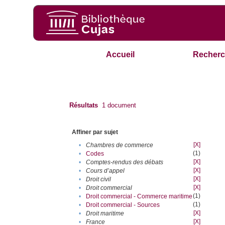
Accueil
Recherc
Résultats
1
document
Affiner par sujet
[X]
•
Chambres de commerce
(1)
•
Codes
[X]
•
Comptes-rendus des débats
[X]
•
Cours d’appel
[X]
•
Droit civil
[X]
•
Droit commercial
(1)
•
Droit commercial - Commerce maritime
(1)
•
Droit commercial - Sources
[X]
•
Droit maritime
[X]
•
France