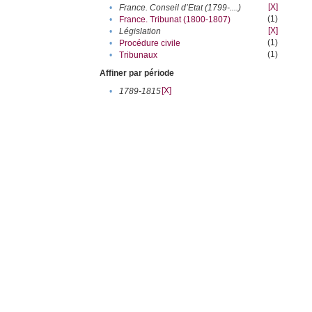
[X]
•
France. Conseil d’Etat (1799-....)
(1)
•
France. Tribunat (1800-1807)
[X]
•
Législation
(1)
•
Procédure civile
(1)
•
Tribunaux
Affiner par période
[X]
•
1789-1815