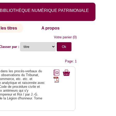
BIBLIOTHÈQUE NUMÉRIQUE PATRIMONIALE
les titres
A propos
Votre panier
(
0
)
Classer par :
Page: 1
dans les procès-verbaux du
s observations du Tribunat,
commerce, etc. etc. et
analytique et raisonnée avec
Code de procédure civile et
 antérieurs qui s'y
Empereur et Roi / par J.-G.
de la Légion d'honneur. Tome