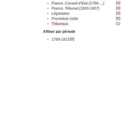
[X]
•
France. Conseil d’Etat (1799-....)
[X]
•
France. Tribunat (1800-1807)
[X]
•
Législation
[X]
•
Procédure civile
(1)
•
Tribunaux
Affiner par période
[X]
•
1789-1815