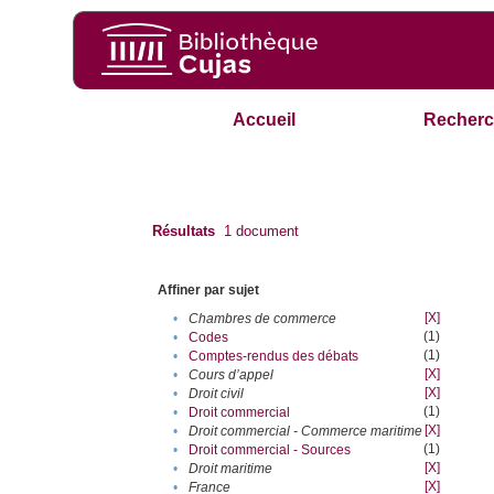
Accueil
Recherc
Résultats
1
document
Affiner par sujet
[X]
•
Chambres de commerce
(1)
•
Codes
(1)
•
Comptes-rendus des débats
[X]
•
Cours d’appel
[X]
•
Droit civil
(1)
•
Droit commercial
[X]
•
Droit commercial - Commerce maritime
(1)
•
Droit commercial - Sources
[X]
•
Droit maritime
[X]
•
France