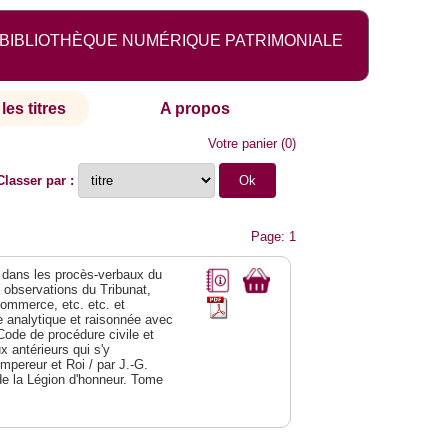
BIBLIOTHÈQUE NUMÉRIQUE PATRIMONIALE
les titres
A propos
Votre panier
(
0
)
Classer par :
Page: 1
dans les procès-verbaux du
s observations du Tribunat,
commerce, etc. etc. et
analytique et raisonnée avec
Code de procédure civile et
 antérieurs qui s'y
Empereur et Roi / par J.-G.
de la Légion d'honneur. Tome