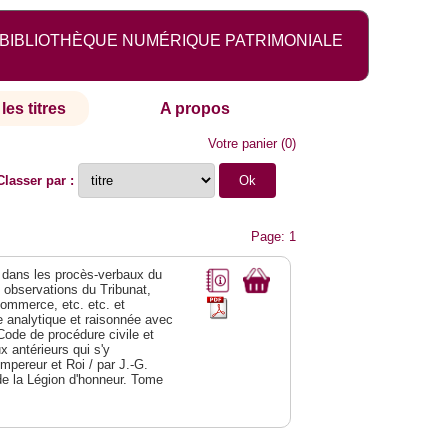
BIBLIOTHÈQUE NUMÉRIQUE PATRIMONIALE
les titres
A propos
Votre panier
(
0
)
Classer par :
Page: 1
dans les procès-verbaux du
s observations du Tribunat,
commerce, etc. etc. et
analytique et raisonnée avec
Code de procédure civile et
 antérieurs qui s'y
Empereur et Roi / par J.-G.
de la Légion d'honneur. Tome