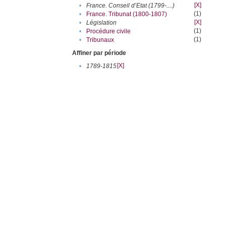
[X]
•
France. Conseil d’Etat (1799-....)
(1)
•
France. Tribunat (1800-1807)
[X]
•
Législation
(1)
•
Procédure civile
(1)
•
Tribunaux
Affiner par période
[X]
•
1789-1815