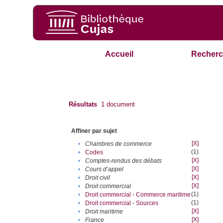
Accueil
Recherc
Résultats
1
document
Affiner par sujet
[X]
•
Chambres de commerce
(1)
•
Codes
[X]
•
Comptes-rendus des débats
[X]
•
Cours d’appel
[X]
•
Droit civil
[X]
•
Droit commercial
(1)
•
Droit commercial - Commerce maritime
(1)
•
Droit commercial - Sources
[X]
•
Droit maritime
[X]
•
France