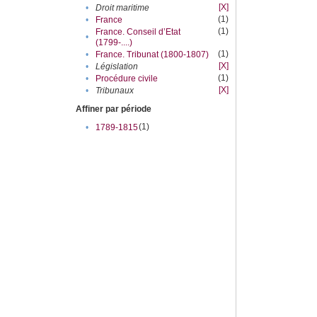
[X]
•
Droit maritime
(1)
•
France
(1)
France. Conseil d’Etat
•
(1799-....)
(1)
•
France. Tribunat (1800-1807)
[X]
•
Législation
(1)
•
Procédure civile
[X]
•
Tribunaux
Affiner par période
(1)
•
1789-1815