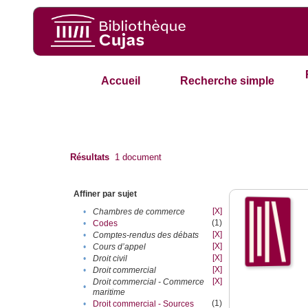
Accueil
Recherche simple
Résultats
1
document
Affiner par sujet
[X]
•
Chambres de commerce
(1)
•
Codes
[X]
•
Comptes-rendus des débats
[X]
•
Cours d’appel
[X]
•
Droit civil
[X]
•
Droit commercial
[X]
Droit commercial - Commerce
•
maritime
(1)
•
Droit commercial - Sources