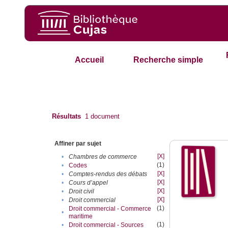
Accueil
Recherche simple
Résultats
1
document
Affiner par sujet
[X]
•
Chambres de commerce
(1)
•
Codes
[X]
•
Comptes-rendus des débats
[X]
•
Cours d’appel
[X]
•
Droit civil
[X]
•
Droit commercial
(1)
Droit commercial - Commerce
•
maritime
(1)
•
Droit commercial - Sources