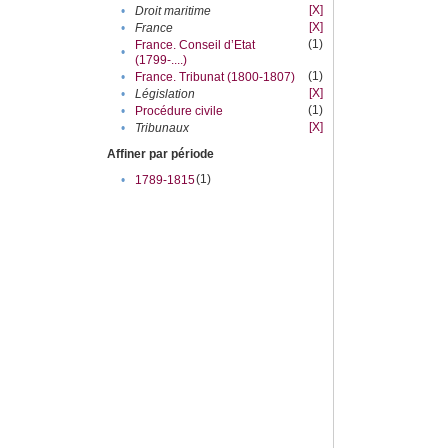
[X]
•
Droit maritime
[X]
•
France
(1)
France. Conseil d’Etat
•
(1799-....)
(1)
•
France. Tribunat (1800-1807)
[X]
•
Législation
(1)
•
Procédure civile
[X]
•
Tribunaux
Affiner par période
(1)
•
1789-1815