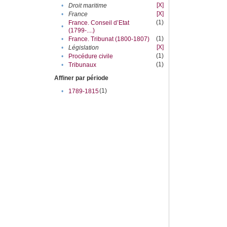
[X]
•
Droit maritime
[X]
•
France
(1)
France. Conseil d’Etat
•
(1799-....)
(1)
•
France. Tribunat (1800-1807)
[X]
•
Législation
(1)
•
Procédure civile
(1)
•
Tribunaux
Affiner par période
(1)
•
1789-1815