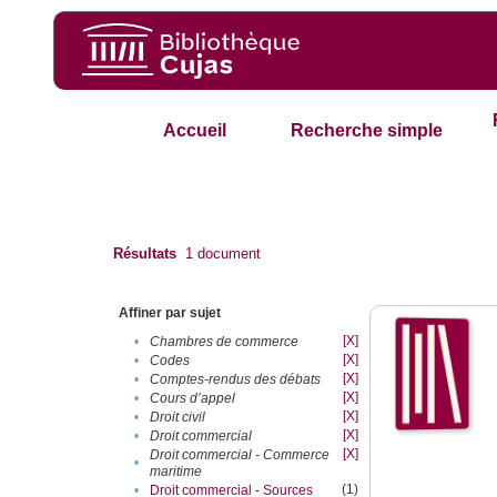
Accueil
Recherche simple
Résultats
1
document
Affiner par sujet
[X]
•
Chambres de commerce
[X]
•
Codes
[X]
•
Comptes-rendus des débats
[X]
•
Cours d’appel
[X]
•
Droit civil
[X]
•
Droit commercial
[X]
Droit commercial - Commerce
•
maritime
(1)
•
Droit commercial - Sources