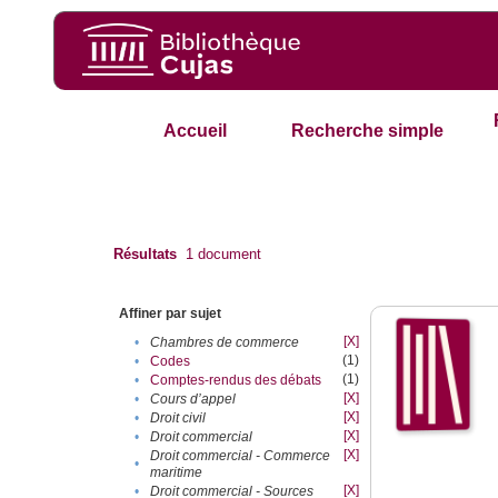
Accueil
Recherche simple
Résultats
1
document
Affiner par sujet
[X]
•
Chambres de commerce
(1)
•
Codes
(1)
•
Comptes-rendus des débats
[X]
•
Cours d’appel
[X]
•
Droit civil
[X]
•
Droit commercial
[X]
Droit commercial - Commerce
•
maritime
[X]
•
Droit commercial - Sources