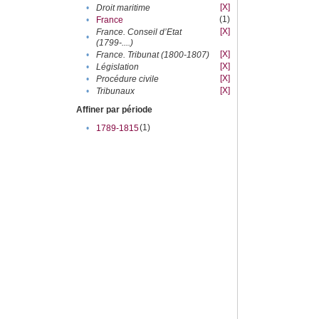
[X]
•
Droit maritime
(1)
•
France
[X]
France. Conseil d’Etat
•
(1799-....)
[X]
•
France. Tribunat (1800-1807)
[X]
•
Législation
[X]
•
Procédure civile
[X]
•
Tribunaux
Affiner par période
(1)
•
1789-1815