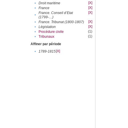
[X]
•
Droit maritime
[X]
•
France
[X]
France. Conseil d’Etat
•
(1799-....)
[X]
•
France. Tribunat (1800-1807)
[X]
•
Législation
(1)
•
Procédure civile
(1)
•
Tribunaux
Affiner par période
[X]
•
1789-1815