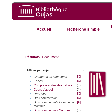
Accueil
Recherche simple
Résultats
1
document
Affiner par sujet
[X]
•
Chambres de commerce
[X]
•
Codes
(1)
•
Comptes-rendus des débats
(1)
•
Cours d’appel
[X]
•
Droit civil
[X]
•
Droit commercial
[X]
Droit commercial - Commerce
•
maritime
(1)
•
Droit commercial - Sources