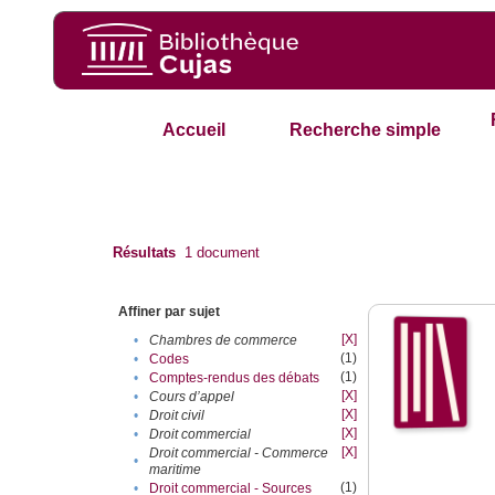
Accueil
Recherche simple
Résultats
1
document
Affiner par sujet
[X]
•
Chambres de commerce
(1)
•
Codes
(1)
•
Comptes-rendus des débats
[X]
•
Cours d’appel
[X]
•
Droit civil
[X]
•
Droit commercial
[X]
Droit commercial - Commerce
•
maritime
(1)
•
Droit commercial - Sources