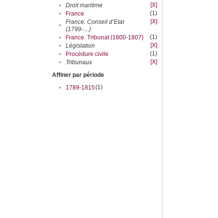
[X]
•
Droit maritime
(1)
•
France
[X]
France. Conseil d’Etat
•
(1799-....)
(1)
•
France. Tribunat (1800-1807)
[X]
•
Législation
(1)
•
Procédure civile
[X]
•
Tribunaux
Affiner par période
(1)
•
1789-1815