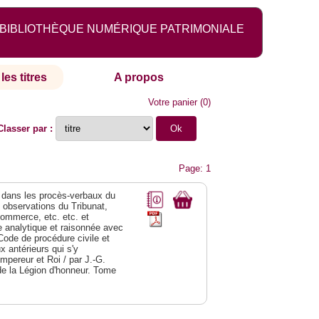
BIBLIOTHÈQUE NUMÉRIQUE PATRIMONIALE
les titres
A propos
Votre panier
(
0
)
Classer par :
Page: 1
dans les procès-verbaux du
s observations du Tribunat,
commerce, etc. etc. et
analytique et raisonnée avec
Code de procédure civile et
 antérieurs qui s'y
Empereur et Roi / par J.-G.
de la Légion d'honneur. Tome