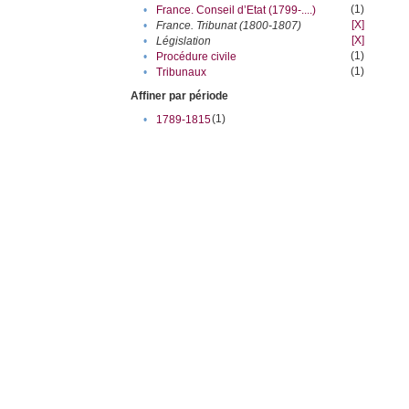
(1)
•
France. Conseil d’Etat (1799-....)
[X]
•
France. Tribunat (1800-1807)
[X]
•
Législation
(1)
•
Procédure civile
(1)
•
Tribunaux
Affiner par période
(1)
•
1789-1815