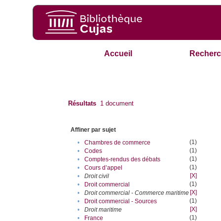
Accueil
Recherc
Résultats
1
document
Affiner par sujet
(1)
•
Chambres de commerce
(1)
•
Codes
(1)
•
Comptes-rendus des débats
(1)
•
Cours d’appel
[X]
•
Droit civil
(1)
•
Droit commercial
[X]
•
Droit commercial - Commerce maritime
(1)
•
Droit commercial - Sources
[X]
•
Droit maritime
(1)
•
France