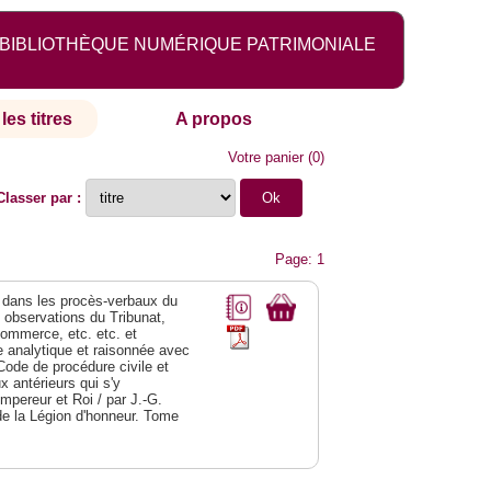
BIBLIOTHÈQUE NUMÉRIQUE PATRIMONIALE
les titres
A propos
Votre panier
(
0
)
Classer par :
Page: 1
dans les procès-verbaux du
s observations du Tribunat,
commerce, etc. etc. et
analytique et raisonnée avec
Code de procédure civile et
 antérieurs qui s'y
Empereur et Roi / par J.-G.
de la Légion d'honneur. Tome