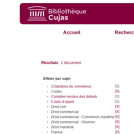
Accueil
Recherc
Résultats
1
document
Affiner par sujet
(1)
•
Chambres de commerce
[X]
•
Codes
(1)
•
Comptes-rendus des débats
(1)
•
Cours d’appel
[X]
•
Droit civil
[X]
•
Droit commercial
[X]
•
Droit commercial - Commerce maritime
[X]
•
Droit commercial - Sources
[X]
•
Droit maritime
[X]
•
France