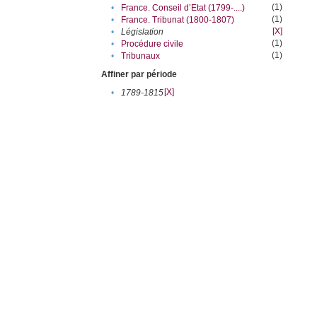
(1)
•
France. Conseil d’Etat (1799-....)
(1)
•
France. Tribunat (1800-1807)
[X]
•
Législation
(1)
•
Procédure civile
(1)
•
Tribunaux
Affiner par période
[X]
•
1789-1815