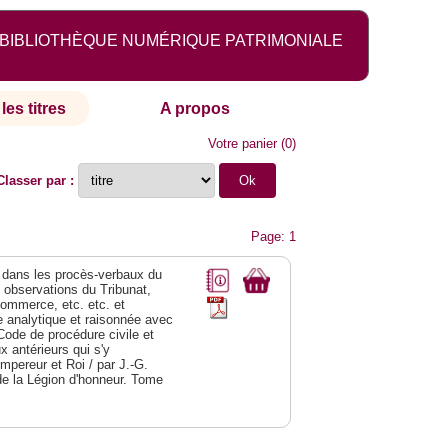
BIBLIOTHÈQUE NUMÉRIQUE PATRIMONIALE
les titres
A propos
Votre panier
(
0
)
Classer par :
Page: 1
dans les procès-verbaux du
s observations du Tribunat,
commerce, etc. etc. et
analytique et raisonnée avec
Code de procédure civile et
 antérieurs qui s'y
Empereur et Roi / par J.-G.
de la Légion d'honneur. Tome