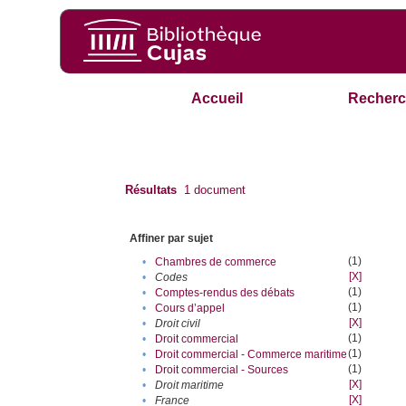
Accueil
Recherc
Résultats
1
document
Affiner par sujet
(1)
•
Chambres de commerce
[X]
•
Codes
(1)
•
Comptes-rendus des débats
(1)
•
Cours d’appel
[X]
•
Droit civil
(1)
•
Droit commercial
(1)
•
Droit commercial - Commerce maritime
(1)
•
Droit commercial - Sources
[X]
•
Droit maritime
[X]
•
France