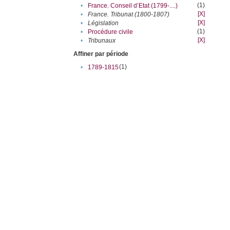
(1)
•
France. Conseil d’Etat (1799-....)
[X]
•
France. Tribunat (1800-1807)
[X]
•
Législation
(1)
•
Procédure civile
[X]
•
Tribunaux
Affiner par période
(1)
•
1789-1815