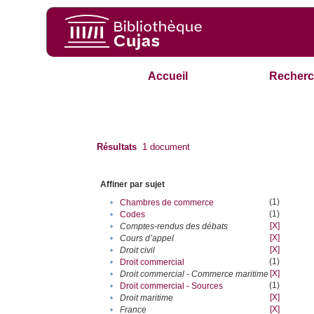
Accueil
Recherc
Résultats
1
document
Affiner par sujet
(1)
•
Chambres de commerce
(1)
•
Codes
[X]
•
Comptes-rendus des débats
[X]
•
Cours d’appel
[X]
•
Droit civil
(1)
•
Droit commercial
[X]
•
Droit commercial - Commerce maritime
(1)
•
Droit commercial - Sources
[X]
•
Droit maritime
[X]
•
France