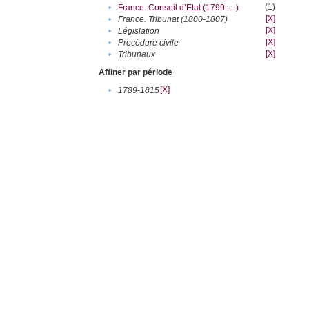
(1)
•
France. Conseil d’Etat (1799-....)
[X]
•
France. Tribunat (1800-1807)
[X]
•
Législation
[X]
•
Procédure civile
[X]
•
Tribunaux
Affiner par période
[X]
•
1789-1815