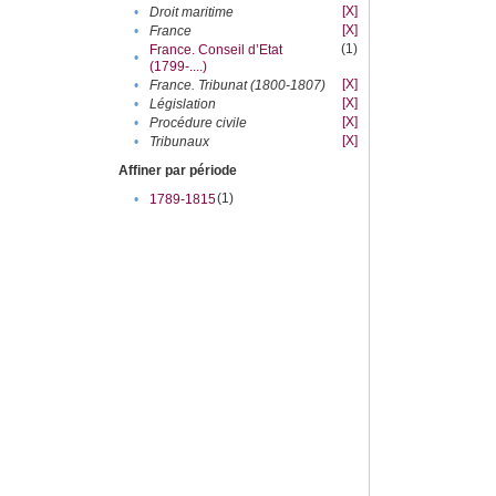
[X]
•
Droit maritime
[X]
•
France
(1)
France. Conseil d’Etat
•
(1799-....)
[X]
•
France. Tribunat (1800-1807)
[X]
•
Législation
[X]
•
Procédure civile
[X]
•
Tribunaux
Affiner par période
(1)
•
1789-1815