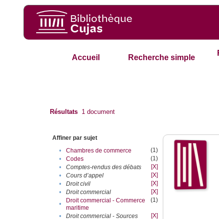
Accueil
Recherche simple
Résultats
1
document
Affiner par sujet
(1)
•
Chambres de commerce
(1)
•
Codes
[X]
•
Comptes-rendus des débats
[X]
•
Cours d’appel
[X]
•
Droit civil
[X]
•
Droit commercial
(1)
Droit commercial - Commerce
•
maritime
[X]
•
Droit commercial - Sources