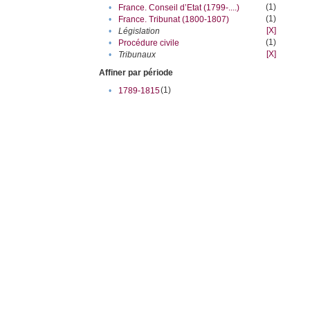
(1)
•
France. Conseil d’Etat (1799-....)
(1)
•
France. Tribunat (1800-1807)
[X]
•
Législation
(1)
•
Procédure civile
[X]
•
Tribunaux
Affiner par période
(1)
•
1789-1815