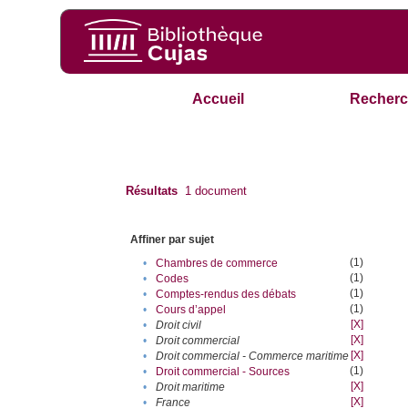
Accueil
Recherc
Résultats
1
document
Affiner par sujet
(1)
•
Chambres de commerce
(1)
•
Codes
(1)
•
Comptes-rendus des débats
(1)
•
Cours d’appel
[X]
•
Droit civil
[X]
•
Droit commercial
[X]
•
Droit commercial - Commerce maritime
(1)
•
Droit commercial - Sources
[X]
•
Droit maritime
[X]
•
France