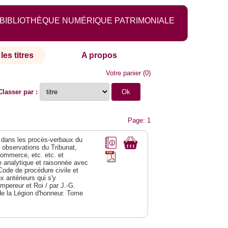
BIBLIOTHÈQUE NUMÉRIQUE PATRIMONIALE
les titres
A propos
Votre panier
(
0
)
Classer par :
Page: 1
dans les procès-verbaux du
s observations du Tribunat,
commerce, etc. etc. et
analytique et raisonnée avec
Code de procédure civile et
 antérieurs qui s'y
Empereur et Roi / par J.-G.
de la Légion d'honneur. Tome