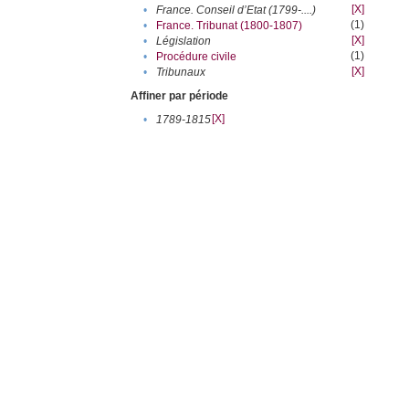
[X]
•
France. Conseil d’Etat (1799-....)
(1)
•
France. Tribunat (1800-1807)
[X]
•
Législation
(1)
•
Procédure civile
[X]
•
Tribunaux
Affiner par période
[X]
•
1789-1815