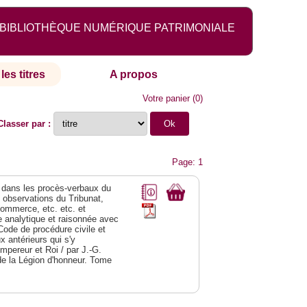
BIBLIOTHÈQUE NUMÉRIQUE PATRIMONIALE
les titres
A propos
Votre panier
(
0
)
Classer par :
Page: 1
dans les procès-verbaux du
s observations du Tribunat,
commerce, etc. etc. et
analytique et raisonnée avec
Code de procédure civile et
 antérieurs qui s'y
Empereur et Roi / par J.-G.
de la Légion d'honneur. Tome