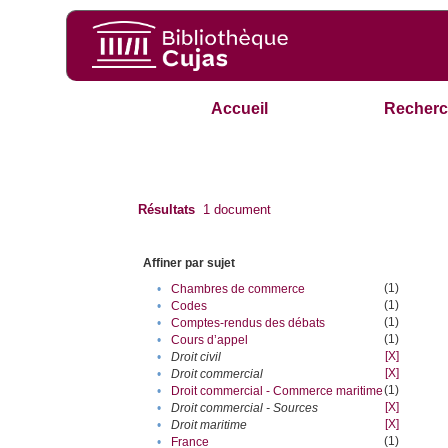
Accueil
Recherc
Résultats
1
document
Affiner par sujet
(1)
•
Chambres de commerce
(1)
•
Codes
(1)
•
Comptes-rendus des débats
(1)
•
Cours d’appel
[X]
•
Droit civil
[X]
•
Droit commercial
(1)
•
Droit commercial - Commerce maritime
[X]
•
Droit commercial - Sources
[X]
•
Droit maritime
(1)
•
France