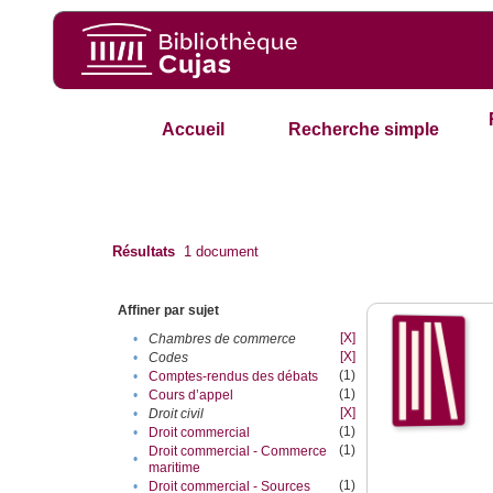
Accueil
Recherche simple
Résultats
1
document
Affiner par sujet
[X]
•
Chambres de commerce
[X]
•
Codes
(1)
•
Comptes-rendus des débats
(1)
•
Cours d’appel
[X]
•
Droit civil
(1)
•
Droit commercial
(1)
Droit commercial - Commerce
•
maritime
(1)
•
Droit commercial - Sources