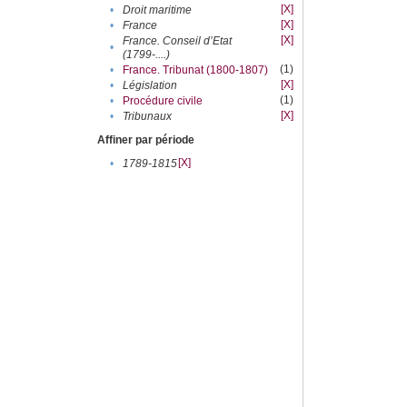
[X]
•
Droit maritime
[X]
•
France
[X]
France. Conseil d’Etat
•
(1799-....)
(1)
•
France. Tribunat (1800-1807)
[X]
•
Législation
(1)
•
Procédure civile
[X]
•
Tribunaux
Affiner par période
[X]
•
1789-1815