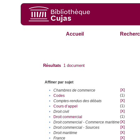
Accueil
Recherc
Résultats
1
document
Affiner par sujet
[X]
•
Chambres de commerce
(1)
•
Codes
[X]
•
Comptes-rendus des débats
(1)
•
Cours d’appel
[X]
•
Droit civil
(1)
•
Droit commercial
[X]
•
Droit commercial - Commerce maritime
[X]
•
Droit commercial - Sources
[X]
•
Droit maritime
[X]
•
France