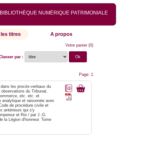
BIBLIOTHÈQUE NUMÉRIQUE PATRIMONIALE
les titres
A propos
Votre panier
(
0
)
Classer par :
Page: 1
dans les procès-verbaux du
s observations du Tribunat,
commerce, etc. etc. et
analytique et raisonnée avec
Code de procédure civile et
 antérieurs qui s'y
Empereur et Roi / par J.-G.
de la Légion d'honneur. Tome