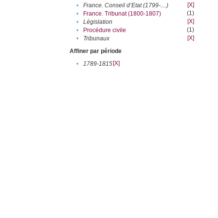
[X]
•
France. Conseil d’Etat (1799-....)
(1)
•
France. Tribunat (1800-1807)
[X]
•
Législation
(1)
•
Procédure civile
[X]
•
Tribunaux
Affiner par période
[X]
•
1789-1815