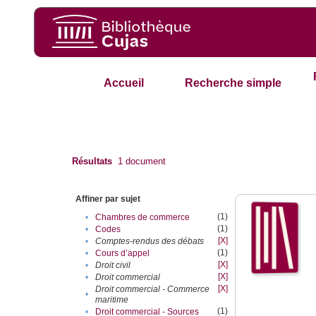
Accueil
Recherche simple
Résultats
1
document
Affiner par sujet
(1)
•
Chambres de commerce
(1)
•
Codes
[X]
•
Comptes-rendus des débats
(1)
•
Cours d’appel
[X]
•
Droit civil
[X]
•
Droit commercial
[X]
Droit commercial - Commerce
•
maritime
(1)
•
Droit commercial - Sources