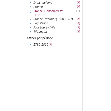
[X]
•
Droit maritime
[X]
•
France
(1)
France. Conseil d’Etat
•
(1799-....)
[X]
•
France. Tribunat (1800-1807)
[X]
•
Législation
[X]
•
Procédure civile
[X]
•
Tribunaux
Affiner par période
[X]
•
1789-1815