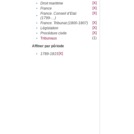
[X]
•
Droit maritime
[X]
•
France
[X]
France. Conseil d’Etat
•
(1799-....)
[X]
•
France. Tribunat (1800-1807)
[X]
•
Législation
[X]
•
Procédure civile
(1)
•
Tribunaux
Affiner par période
[X]
•
1789-1815