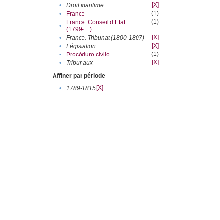
[X]
•
Droit maritime
(1)
•
France
(1)
France. Conseil d’Etat
•
(1799-....)
[X]
•
France. Tribunat (1800-1807)
[X]
•
Législation
(1)
•
Procédure civile
[X]
•
Tribunaux
Affiner par période
[X]
•
1789-1815