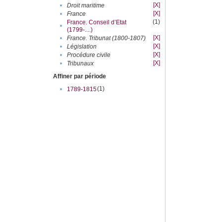
[X]
•
Droit maritime
[X]
•
France
(1)
France. Conseil d’Etat
•
(1799-....)
[X]
•
France. Tribunat (1800-1807)
[X]
•
Législation
[X]
•
Procédure civile
[X]
•
Tribunaux
Affiner par période
(1)
•
1789-1815