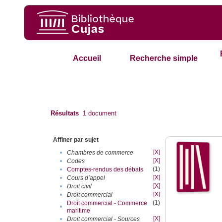
Accueil
Recherche simple
Résultats
1
document
Affiner par sujet
[X]
•
Chambres de commerce
[X]
•
Codes
(1)
•
Comptes-rendus des débats
[X]
•
Cours d’appel
[X]
•
Droit civil
[X]
•
Droit commercial
(1)
Droit commercial - Commerce
•
maritime
[X]
•
Droit commercial - Sources