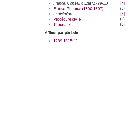
[X]
•
France. Conseil d’Etat (1799-....)
(1)
•
France. Tribunat (1800-1807)
[X]
•
Législation
(1)
•
Procédure civile
(1)
•
Tribunaux
Affiner par période
(1)
•
1789-1815