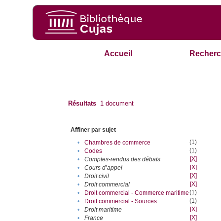
Accueil
Recherc
Résultats
1
document
Affiner par sujet
(1)
•
Chambres de commerce
(1)
•
Codes
[X]
•
Comptes-rendus des débats
[X]
•
Cours d’appel
[X]
•
Droit civil
[X]
•
Droit commercial
(1)
•
Droit commercial - Commerce maritime
(1)
•
Droit commercial - Sources
[X]
•
Droit maritime
[X]
•
France