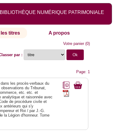
BIBLIOTHÈQUE NUMÉRIQUE PATRIMONIALE
les titres
A propos
Votre panier
(
0
)
Classer par :
Page: 1
dans les procès-verbaux du
s observations du Tribunat,
commerce, etc. etc. et
analytique et raisonnée avec
Code de procédure civile et
 antérieurs qui s'y
Empereur et Roi / par J.-G.
de la Légion d'honneur. Tome