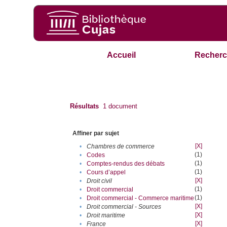
Accueil
Recherc
Résultats
1
document
Affiner par sujet
[X]
•
Chambres de commerce
(1)
•
Codes
(1)
•
Comptes-rendus des débats
(1)
•
Cours d’appel
[X]
•
Droit civil
(1)
•
Droit commercial
(1)
•
Droit commercial - Commerce maritime
[X]
•
Droit commercial - Sources
[X]
•
Droit maritime
[X]
•
France