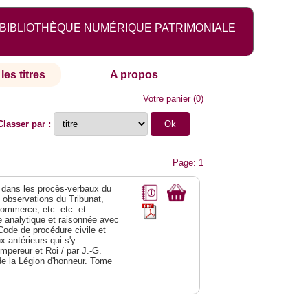
BIBLIOTHÈQUE NUMÉRIQUE PATRIMONIALE
les titres
A propos
Votre panier
(
0
)
Classer par :
Page: 1
dans les procès-verbaux du
s observations du Tribunat,
commerce, etc. etc. et
analytique et raisonnée avec
Code de procédure civile et
 antérieurs qui s'y
Empereur et Roi / par J.-G.
de la Légion d'honneur. Tome