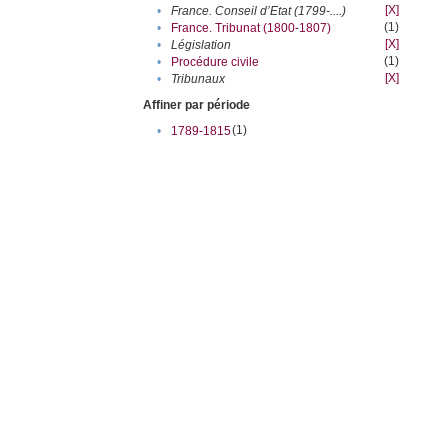
[X]
•
France. Conseil d’Etat (1799-....)
(1)
•
France. Tribunat (1800-1807)
[X]
•
Législation
(1)
•
Procédure civile
[X]
•
Tribunaux
Affiner par période
(1)
•
1789-1815