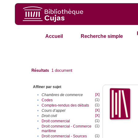
Accueil
Recherche simple
Résultats
1
document
Affiner par sujet
[X]
•
Chambres de commerce
(1)
•
Codes
(1)
•
Comptes-rendus des débats
[X]
•
Cours d’appel
[X]
•
Droit civil
(1)
•
Droit commercial
(1)
Droit commercial - Commerce
•
maritime
(1)
•
Droit commercial - Sources