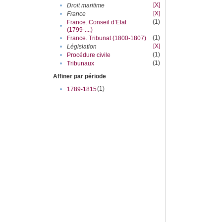
[X]
•
Droit maritime
[X]
•
France
(1)
France. Conseil d’Etat
•
(1799-....)
(1)
•
France. Tribunat (1800-1807)
[X]
•
Législation
(1)
•
Procédure civile
(1)
•
Tribunaux
Affiner par période
(1)
•
1789-1815