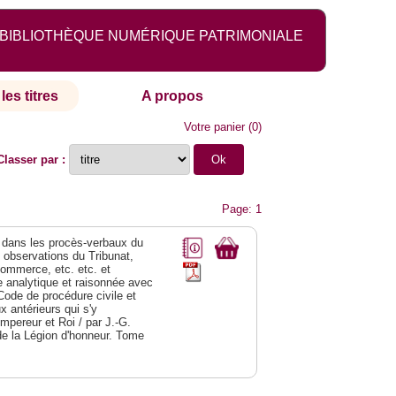
BIBLIOTHÈQUE NUMÉRIQUE PATRIMONIALE
les titres
A propos
Votre panier
(
0
)
Classer par :
Page: 1
dans les procès-verbaux du
s observations du Tribunat,
commerce, etc. etc. et
analytique et raisonnée avec
Code de procédure civile et
 antérieurs qui s'y
Empereur et Roi / par J.-G.
de la Légion d'honneur. Tome