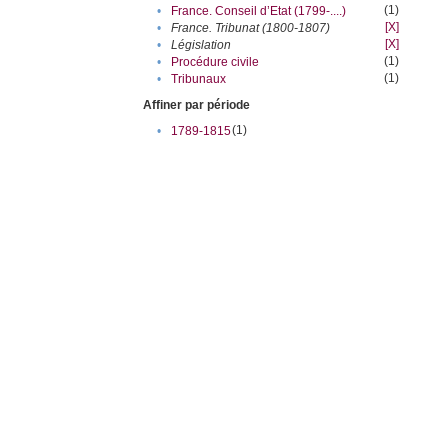
(1)
•
France. Conseil d’Etat (1799-....)
[X]
•
France. Tribunat (1800-1807)
[X]
•
Législation
(1)
•
Procédure civile
(1)
•
Tribunaux
Affiner par période
(1)
•
1789-1815