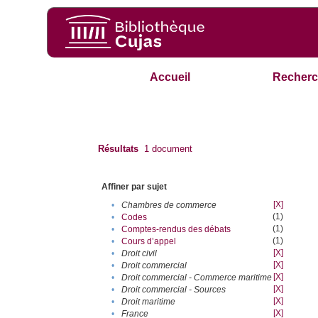
Accueil
Recherc
Résultats
1
document
Affiner par sujet
[X]
•
Chambres de commerce
(1)
•
Codes
(1)
•
Comptes-rendus des débats
(1)
•
Cours d’appel
[X]
•
Droit civil
[X]
•
Droit commercial
[X]
•
Droit commercial - Commerce maritime
[X]
•
Droit commercial - Sources
[X]
•
Droit maritime
[X]
•
France