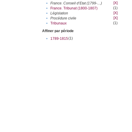
[X]
•
France. Conseil d’Etat (1799-....)
(1)
•
France. Tribunat (1800-1807)
[X]
•
Législation
[X]
•
Procédure civile
(1)
•
Tribunaux
Affiner par période
(1)
•
1789-1815