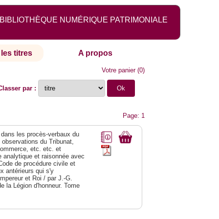
BIBLIOTHÈQUE NUMÉRIQUE PATRIMONIALE
les titres
A propos
Votre panier
(
0
)
Classer par :
Page: 1
dans les procès-verbaux du
s observations du Tribunat,
commerce, etc. etc. et
analytique et raisonnée avec
Code de procédure civile et
 antérieurs qui s'y
Empereur et Roi / par J.-G.
de la Légion d'honneur. Tome