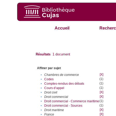
Accueil
Recherc
Résultats
1
document
Affiner par sujet
[X]
•
Chambres de commerce
(1)
•
Codes
(1)
•
Comptes-rendus des débats
(1)
•
Cours d’appel
[X]
•
Droit civil
[X]
•
Droit commercial
(1)
•
Droit commercial - Commerce maritime
(1)
•
Droit commercial - Sources
[X]
•
Droit maritime
[X]
•
France